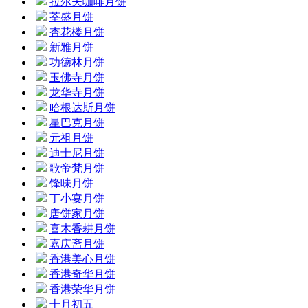
拉尔夫咖啡月饼
荃盛月饼
杏花楼月饼
新雅月饼
功德林月饼
玉佛寺月饼
龙华寺月饼
哈根达斯月饼
星巴克月饼
元祖月饼
迪士尼月饼
歌帝梵月饼
锋味月饼
丁小宴月饼
唐饼家月饼
喜木香耕月饼
嘉庆斋月饼
香港美心月饼
香港奇华月饼
香港荣华月饼
十月初五