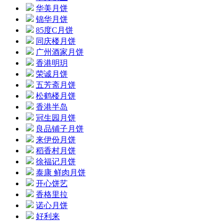
华美月饼
锦华月饼
85度C月饼
同庆楼月饼
广州酒家月饼
香港明玥
荣诚月饼
五芳斋月饼
松鹤楼月饼
香港半岛
冠生园月饼
良品铺子月饼
来伊份月饼
稻香村月饼
徐福记月饼
泰康 鲜肉月饼
开心饼艺
香格里拉
诺心月饼
好利来