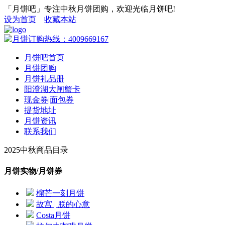
「月饼吧」专注中秋月饼团购，欢迎光临月饼吧!
设为首页
收藏本站
月饼吧首页
月饼团购
月饼礼品册
阳澄湖大闸蟹卡
现金券|面包券
提货地址
月饼资讯
联系我们
2025中秋商品目录
月饼实物/月饼券
榴芒一刻月饼
故宫 | 朕的心意
Costa月饼