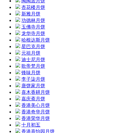
陶陶居月饼
杏花楼月饼
新雅月饼
功德林月饼
玉佛寺月饼
龙华寺月饼
哈根达斯月饼
星巴克月饼
元祖月饼
迪士尼月饼
歌帝梵月饼
锋味月饼
李子柒月饼
唐饼家月饼
喜木香耕月饼
嘉庆斋月饼
香港美心月饼
香港奇华月饼
香港荣华月饼
十月初五
香港喜怡园月饼