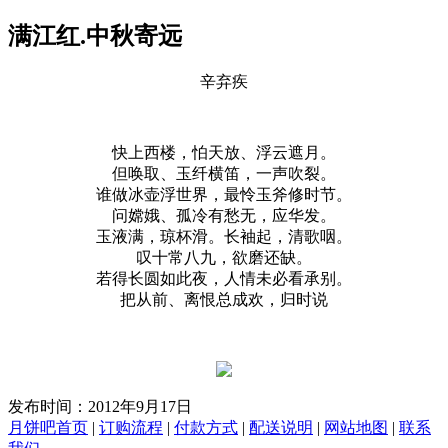
满江红.中秋寄远
辛弃疾
快上西楼，怕天放、浮云遮月。
但唤取、玉纤横笛，一声吹裂。
谁做冰壶浮世界，最怜玉斧修时节。
问嫦娥、孤冷有愁无，应华发。
玉液满，琼杯滑。长袖起，清歌咽。
叹十常八九，欲磨还缺。
若得长圆如此夜，人情未必看承别。
把从前、离恨总成欢，归时说
发布时间：2012年9月17日
月饼吧首页
|
订购流程
|
付款方式
|
配送说明
|
网站地图
|
联系