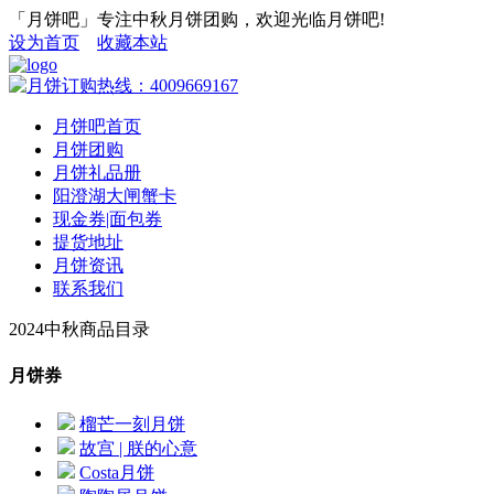
「月饼吧」专注中秋月饼团购，欢迎光临月饼吧!
设为首页
收藏本站
月饼吧首页
月饼团购
月饼礼品册
阳澄湖大闸蟹卡
现金券|面包券
提货地址
月饼资讯
联系我们
2024中秋商品目录
月饼券
榴芒一刻月饼
故宫 | 朕的心意
Costa月饼