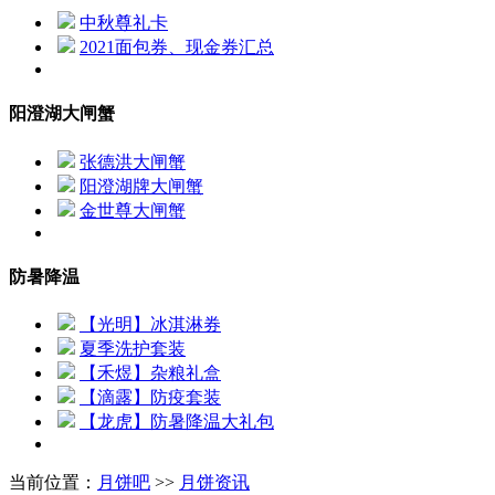
中秋尊礼卡
2021面包券、现金券汇总
阳澄湖大闸蟹
张德洪大闸蟹
阳澄湖牌大闸蟹
金世尊大闸蟹
防暑降温
【光明】冰淇淋券
夏季洗护套装
【禾煜】杂粮礼盒
【滴露】防疫套装
【龙虎】防暑降温大礼包
当前位置：
月饼吧
>>
月饼资讯