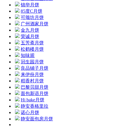
锦华月饼
85度C月饼
可颂坊月饼
广州酒家月饼
金九月饼
荣诚月饼
五芳斋月饼
松鹤楼月饼
知味观
冠生园月饼
良品铺子月饼
来伊份月饼
稻香村月饼
巴黎贝甜月饼
面包新语月饼
Hi bake月饼
静安香格里拉
诺心月饼
静安面包房月饼